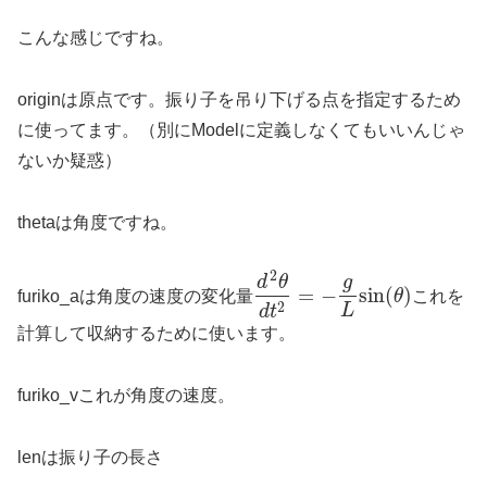
こんな感じですね。
originは原点です。振り子を吊り下げる点を指定するため
に使ってます。（別にModelに定義しなくてもいいんじゃ
ないか疑惑）
thetaは角度ですね。
2
d
θ
g
=
−
sin
(
)
furiko_aは角度の速度の変化量
θ
これを
2
L
d
t
計算して収納するために使います。
furiko_vこれが角度の速度。
lenは振り子の長さ