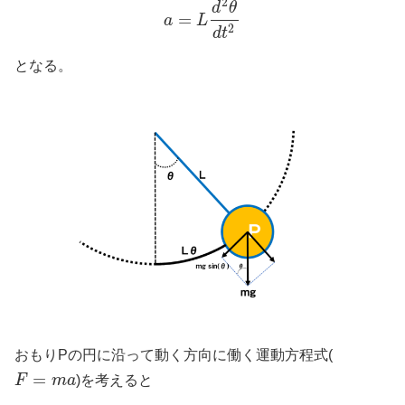
2
d
θ
=
a
L
2
d
t
となる。
おもりPの円に沿って動く方向に働く運動方程式(
=
F
m
a
)を考えると