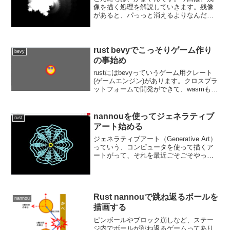
像を描く処理を解説していきます。残像
があると、パっっと消えるよりなんだか
動きがあってカッコいいですよね。では
行きましょう！残像を描く残像を描くに
あたって、残像ってどんな感じかってい
うと、描いたものが、徐々...
rust bevyでこっそりゲーム作り
bevy
の事始め
rustにはbevyっていうゲーム用クレート
(ゲームエンジン)があります。クロスプラ
ットフォームで開発ができて、wasmもで
きちゃうっていう優れものまぁよくわか
ってないけどECSっていうのを取り入れ
てるらしいので、そのあたり知りたい人
nannouを使ってジェネラティブ
rust
は、公...
アート始める
ジェネラティブアート（Generative Art）
っていう、コンピュータを使って描くア
ートがって、それを最近ごそごそやって
ます。Processingとかっていうツールも
あるんだけどrustを使ってやりたいなーと
思ってて調べてたらnanno...
Rust nannouで跳ね返るボールを
nannou
描画する
ピンボールやブロック崩しなど、ステー
ジ内でボールが跳ね返るゲームってあり