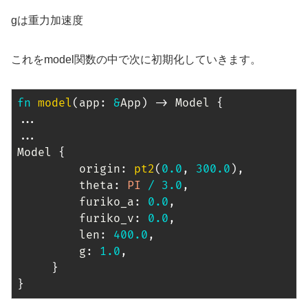
gは重力加速度
これをmodel関数の中で次に初期化していきます。
fn
model
(
app
:
&
App
)
->
Model
{
...
...
Model
{
         origin
:
pt2
(
0.0
,
300.0
)
,
         theta
:
PI
/
3.0
,
         furiko_a
:
0.0
,
         furiko_v
:
0.0
,
         len
:
400.0
,
         g
:
1.0
,
}
}