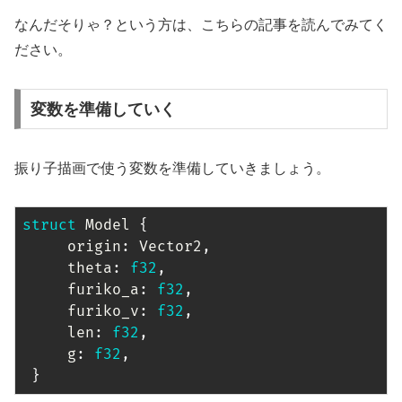
なんだそりゃ？という方は、こちらの記事を読んでみてく
ださい。
変数を準備していく
振り子描画で使う変数を準備していきましょう。
struct
Model
{
     origin
:
Vector2
,
     theta
:
f32
,
     furiko_a
:
f32
,
     furiko_v
:
f32
,
     len
:
f32
,
     g
:
f32
,
}