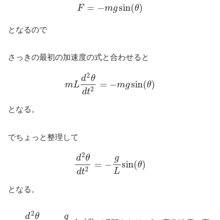
=
−
sin
(
)
F
m
g
θ
となるので
さっきの最初の加速度の式と合わせると
2
d
θ
=
−
sin
(
)
m
L
m
g
θ
2
d
t
となる。
でちょっと整理して
2
d
θ
g
=
−
sin
(
)
θ
2
L
d
t
となる。
2
d
θ
g