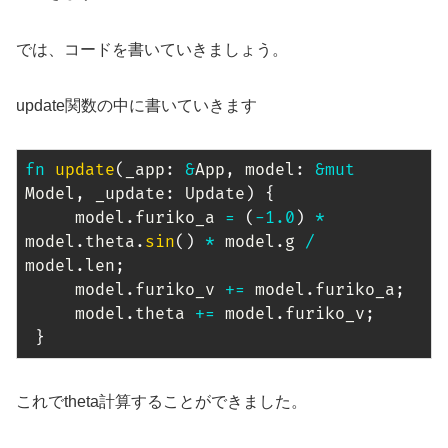
では、コードを書いていきましょう。
update関数の中に書いていきます
fn
update
(
_app
:
&
App
,
 model
:
&
mut
Model
,
 _update
:
Update
)
{
     model
.
furiko_a 
=
(
-
1.0
)
*
model
.
theta
.
sin
(
)
*
 model
.
g 
/
model
.
len
;
     model
.
furiko_v 
+=
 model
.
furiko_a
;
     model
.
theta 
+=
 model
.
furiko_v
;
}
これでtheta計算することができました。