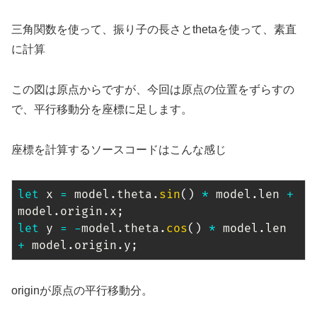
三角関数を使って、振り子の長さとthetaを使って、素直
に計算
この図は原点からですが、今回は原点の位置をずらすの
で、平行移動分を座標に足します。
座標を計算するソースコードはこんな感じ
let
 x 
=
 model
.
theta
.
sin
(
)
*
 model
.
len 
+
model
.
origin
.
x
;
let
 y 
=
-
model
.
theta
.
cos
(
)
*
 model
.
len 
+
 model
.
origin
.
y
;
originが原点の平行移動分。