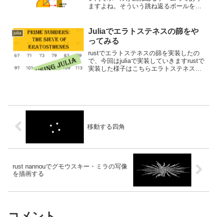
ますよね。そういう跳ね返るボールを今
回はRust nannouで描画していきたいと思
います。動くボールを描画する跳ね返る
ボールを描画する前に、まずは、動くボ
Juliaでエラトステネスの篩をや
julia
ールを描画し...
ってみる
rustでエラトステネスの篩を実装したの
で、今回はjuliaで実装していきますrustで
実装した様子はこちらエラトステネスの
篩については、rustの記事をよむなり、グ
グるなりしてね。Juliaでエラトステネス
の篩を実装Juliaでの実装も基...
移動する四角
rust nannouでグモウスキー・ミラの写像
を描画する
コメント