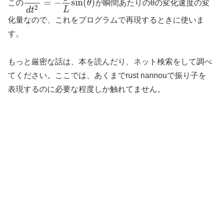
=
−
sin
(
)
この
θ
が瞬間あたりのθの変化速度の変
2
L
d
t
化量なので、これをプログラムで再現するときに使いま
す。
もっと厳密な話は、本を読んだり、ネット検索をして調べ
てください。ここでは、あくまでrust nannouで振り子を
表現するのに必要な程度しか触れてません。