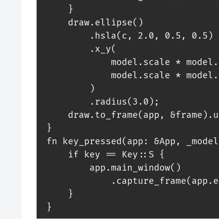
     }

     draw.ellipse()

         .hsla(c, 2.0, 0.5, 0.5)

         .x_y(

             model.scale * model.f.sqrt() * theta.cos(),

             model.scale * model.f.sqrt() * theta.sin(),

         )

         .radius(3.0);

     draw.to_frame(app, &frame).unwrap();

 }

 fn key_pressed(app: &App, _model: &mut Model, key: Key) {

     if key == Key::S {

         app.main_window()

             .capture_frame(app.exe_name().unwrap() + ".png");

     }

 }