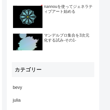
nannouを使ってジェネラテ
ィブアート始める
マンデルブロ集合を3次元
化する試み-その1-
カテゴリー
bevy
julia