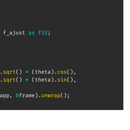
 f_ajust 
as
f32
;
.
sqrt
(
)
*
(
theta
)
.
cos
(
)
,
.
sqrt
(
)
*
(
theta
)
.
sin
(
)
,
app
,
&
frame
)
.
unwrap
(
)
;