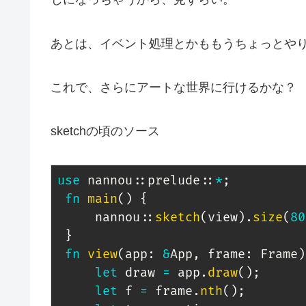
あとは、イベント処理とかももうちょっとや
これで、さらにアートな世界に行けるかな？
sketchの頃のソース
use
nannou
::
prelude
::
*
;
fn
main
(
)
{
nannou
::
sketch
(
view
)
.
size
(
80
}
fn
view
(
app
:
&
App
,
 frame
:
Frame
)
let
 draw 
=
 app
.
draw
(
)
;
let
 f 
=
 frame
.
nth
(
)
;