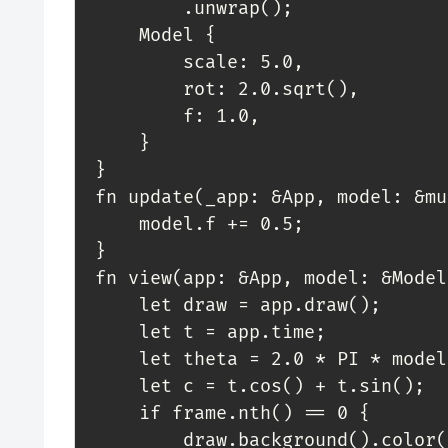
         .unwrap();

     Model {

         scale: 5.0,

         rot: 2.0.sqrt(),

         f: 1.0,

     }

 }

 fn update(_app: &App, model: &mut Model, _update: Update) {

     model.f += 0.5;

 }

 fn view(app: &App, model: &Model, frame: Frame) {

     let draw = app.draw();

     let t = app.time;

     let theta = 2.0 * PI * model.rot * model.f;

     let c = t.cos() + t.sin();

     if frame.nth() == 0 {

         draw.background().color(BLACK);
