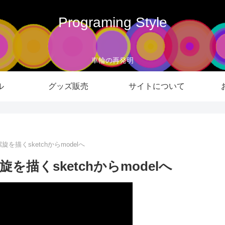
Programing Style
車輪の再発明
ル
グッズ販売
サイトについて
螺旋を描くsketchからmodelへ
旋を描くsketchからmodelへ