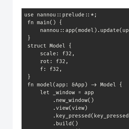
use nannou::prelude::*;

 fn main() {

     nannou::app(model).update(update).run();

 }

 struct Model {

     scale: f32,

     rot: f32,

     f: f32,

 }

 fn model(app: &App) -> Model {

     let _window = app

         .new_window()

         .view(view)

         .key_pressed(key_pressed)

         .build()
