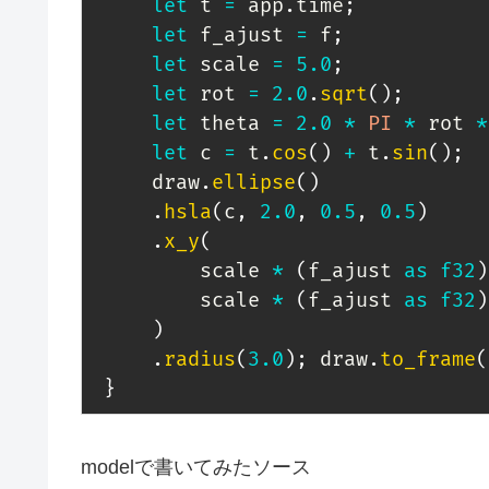
let
 t 
=
 app
.
time
;
let
 f_ajust 
=
 f
;
let
 scale 
=
5.0
;
let
 rot 
=
2.0
.
sqrt
(
)
;
let
 theta 
=
2.0
*
PI
*
 rot 
*
let
 c 
=
 t
.
cos
(
)
+
 t
.
sin
(
)
;
     draw
.
ellipse
(
)
.
hsla
(
c
,
2.0
,
0.5
,
0.5
)
.
x_y
(
         scale 
*
(
f_ajust 
as
f32
)
         scale 
*
(
f_ajust 
as
f32
)
)
.
radius
(
3.0
)
;
 draw
.
to_frame
(
}
modelで書いてみたソース