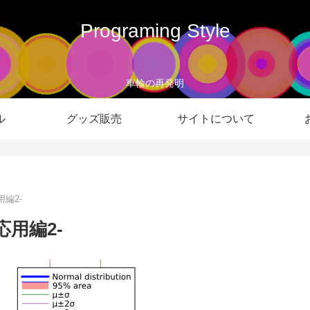
Programing Style
車輪の再発明
ル
グッズ販売
サイトについて
用編2‐
応用編2‐