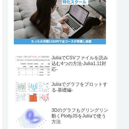
JuliaでCSVファイルを読み
込む4つの方法-Julia1.11対
応-
Juliaでグラフをプロットす
る-基礎編-
3Dのグラフもグリングリン
動くPlotlyJSをJuliaで使う
方法