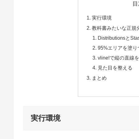
目
実行環境
教科書みたいな正規
Distribution
95%エリアを塗り
vline!で縦の直線
見た目を整える
まとめ
実行環境