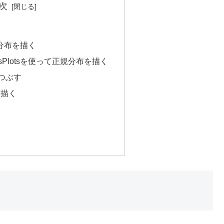
次
分布を描く
sとStasPlotsを使って正規分布を描く
つぶす
を描く