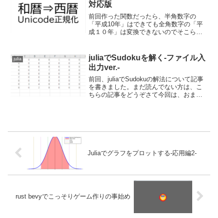
対応版
前回作った関数だったら、半角数字の
「平成10年」はできても全角数字の「平
成１０年」は変換できないのでそこら辺
を修正Unicode正規化でやっつける。
function warekiparse(wareki) r=r"(?
<nengo>昭和|平...
juliaでSudokuを解く-ファイル入
julia
出力ver.-
前回、juliaでSudokuの解法について記事
を書きました。まだ読んでない方は、こ
ちらの記事をどうぞさて今回は、おまけ
として、複数の問題を読み込んで一気に
解いてくれるように改造していきます。
コマンドラインから、問題ファイルの複
数送って、そ...
Juliaでグラフをプロットする‐応用編2‐
rust bevyでこっそりゲーム作りの事始め