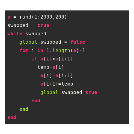
a
 = rand(
1
:
2000
,
200
)

swapped = 
true
while
 swapped

global
 swapped = 
false
for
 i 
in
1
:
length
(
a
)
-1
if
a
[i]>
a
[i+
1
]

          temp=
a
[i]

a
[i]=
a
[i+
1
]

a
[i+
1
]=temp

global
 swapped=
true
end
end
end