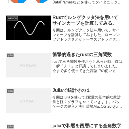
DataFramesなどを使ってタイタニックの
データを加工して、グラフに描画してい
きましょうPlotsのパッケージのインスト
ールやインポートの方法はJuliaでグラ...
Rustでルンゲクッタ法を用いて
nannou
サインカーブを計算してみる。
今回は、ルンゲクッタ法を用いて、サイ
ンカーブを計算してみました。ローレン
ツアトラクタとかトーマスアトラクタと
か描画してみたいなーと思って、ひとま
ず手始めにルンゲクッタ法を使えるよう
になろうと思ってやってみました。ルン
衝撃的過ぎたrustの三角関数
julia
ゲクッタ法についてはまだ...
rustで三角関数を使おうと思った時、僕は
一瞬「え！」と戸惑ってしまいました。
今まで多く使ってきた言語での使い方と
ちょっと違いすぎて、最初使い慣れない
うちはエラーの連発でした。今回はrustの
三角関数の使い方の話をしていきます。
衝撃的過ぎた...
Juliaで統計その１
julia
今回はjuliaを使って1変量の基本的な統計
量と軽くグラフをやっていきます。パッ
ケージの導入と実行環境MacOS 26.0julia
1.12.1DataFrames v1.8.1RDatasets
v0.7.7StatsBase v0.3...
juliaで和暦を西暦にする全角数字
julia