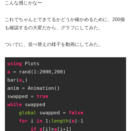
こんな感じかなー
これでちゃんとできてるかどうか確かめるために、200個
も確認するの大変だから、グラフにしてみた。
ついでに、並べ替えの様子を動画にしてみた。
using
a
 = rand(
1
:
2000
,
200
)

bar(
a
,)

anim = Animation()

swapped = 
true
while
 swapped

global
 swapped = 
false
for
 i 
in
1
:
length
(
a
)
-1
if
a
[i]>
a
[i+
1
]
