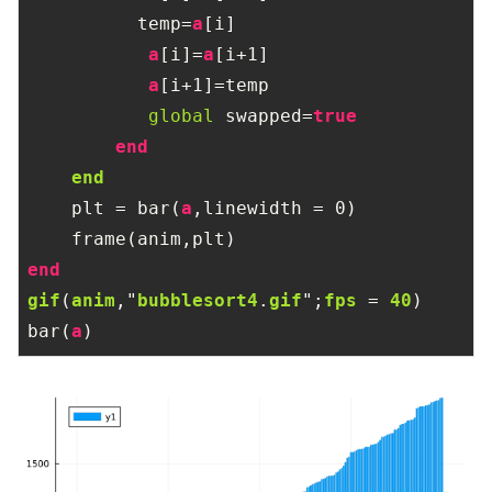
          temp=
a
[i]

a
[i]=
a
[i+
1
]

a
[i+
1
]=temp

global
 swapped=
true
end
end
    plt = bar(
a
,linewidth = 
0
)

end
gif
(
anim
,"
bubblesort4
.
gif
";
fps
 = 
40
)
bar(
a
)