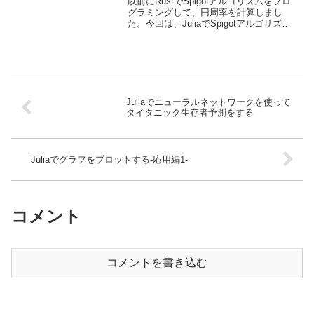
以前にRustでSpigotアルゴリズムをプロ
グラミングして、円周率を計算しまし
た。今回は、JuliaでSpigotアルゴリズム
実装して、円周率を計算していきます。
Rustでの実装の様子はこちらの記事をご
覧ください。今回実装するソースにつ
い...
Juliaでニューラルネットワークを使って
タイタニック生存者予測をする
Juliaでグラフをプロットする-応用編1-
コメント
コメントを書き込む