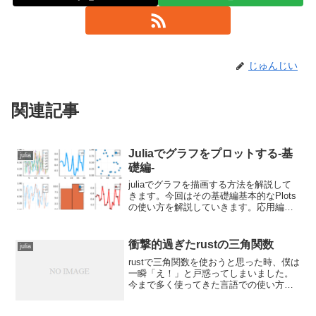
じゅんじい
関連記事
Juliaでグラフをプロットする-基
julia
礎編-
juliaでグラフを描画する方法を解説して
きます。今回はその基礎編基本的なPlots
の使い方を解説していきます。応用編で
は、CSVやDataFramesなどを使ってタイ
タニックのデータをグラフに描いたりし
ていこうと思います。CSVはJuli...
衝撃的過ぎたrustの三角関数
julia
rustで三角関数を使おうと思った時、僕は
一瞬「え！」と戸惑ってしまいました。
今まで多く使ってきた言語での使い方と
ちょっと違いすぎて、最初使い慣れない
うちはエラーの連発でした。今回はrustの