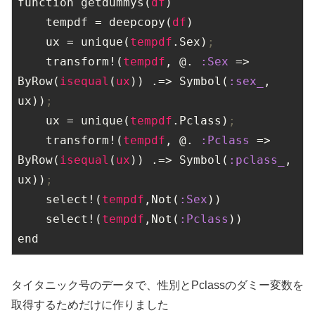
function getdummys(
df
)

    tempdf = deepcopy(
df
)

    ux = unique(
tempdf
.Sex)
;
    transform!(
tempdf
, @. 
:Sex
 => 
ByRow(
isequal
(
ux
)) .=> Symbol(
:sex_
, 
ux))
;
    ux = unique(
tempdf
.Pclass)
;
    transform!(
tempdf
, @. 
:Pclass
 => 
ByRow(
isequal
(
ux
)) .=> Symbol(
:pclass_
, 
ux))
;
    select!(
tempdf
,Not(
:Sex
))

    select!(
tempdf
,Not(
:Pclass
))

end
タイタニック号のデータで、性別とPclassのダミー変数を
取得するためだけに作りました