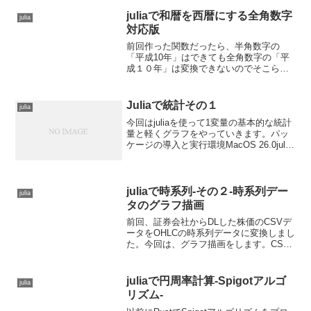
三角関数の使い方の話をしていきます。
衝撃的過ぎた...
juliaで和暦を西暦にする全角数字
julia
対応版
前回作った関数だったら、半角数字の
「平成10年」はできても全角数字の「平
成１０年」は変換できないのでそこら辺
を修正Unicode正規化でやっつける。
function warekiparse(wareki) r=r"(?
<nengo>昭和|平...
Juliaで統計その１
julia
今回はjuliaを使って1変量の基本的な統計
量と軽くグラフをやっていきます。パッ
ケージの導入と実行環境MacOS 26.0julia
1.12.1DataFrames v1.8.1RDatasets
v0.7.7StatsBase v0.3...
juliaで時系列-その２-時系列デー
julia
タのグラフ描画
前回、証券会社からDLした株価のCSVデ
ータをOHLCの時系列データに変換しまし
た。今回は、グラフ描画をします。CSV
データの読み込みと変換については、前
回の記事をご覧ください必要パッケージ
のインストール前回から追加で必要なパ
juliaで円周率計算-Spigotアルゴ
julia
ッケージはPl...
リズム-