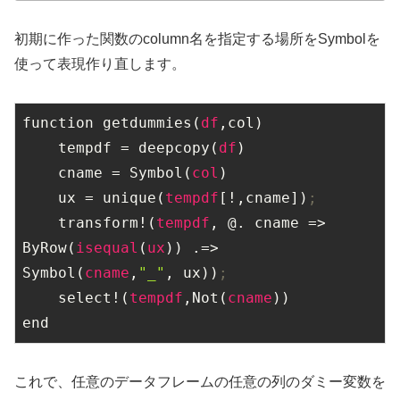
初期に作った関数のcolumn名を指定する場所をSymbolを
使って表現作り直します。
function getdummies(
df
,col)

    tempdf = deepcopy(
df
)

    cname = Symbol(
col
)

    ux = unique(
tempdf
[!,cname])
;
    transform!(
tempdf
, @. cname => 
ByRow(
isequal
(
ux
)) .=> 
Symbol(
cname
,
"_"
, ux))
;
    select!(
tempdf
,Not(
cname
))

end
これで、任意のデータフレームの任意の列のダミー変数を