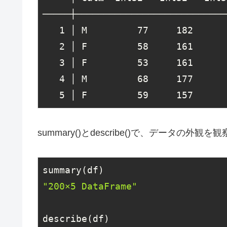
─────┼───────────────────────────
1
 │ M         
77
182
2
 │ F         
58
161
3
 │ F         
53
161
4
 │ M         
68
177
5
 │ F         
59
157
summary()とdescribe()で、データの外観を
"200×5 DataFrame"