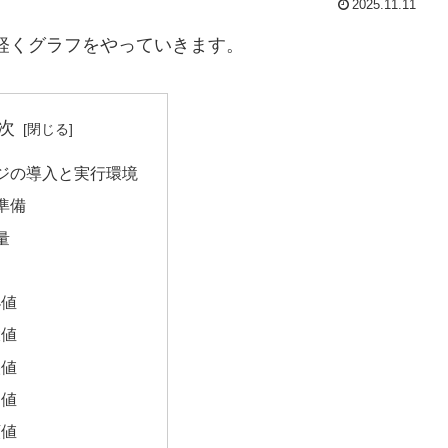
2025.11.11
量と軽くグラフをやっていきます。
次
ジの導入と実行環境
準備
量
小値
大値
央値
均値
頻値