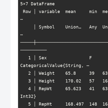
5
×
7
 DataFrame

 Row │ variable  mean     min  median  max  nmissing  eltype                   
⋯

     │ Symbol    Union…   Any  Union…  Any  Int64     Type                     
⋯

─────┼───────────────────────────
──────────

1
 │ Sex                F      
CategoricalValue{String, ⋯

2
 │ Weight    
65.8
39
63
3
 │ Height    
170.02
57
16
4
 │ RepWt     
65.623
41
63
Int32}

5
 │ RepHt     
168.497
148
16