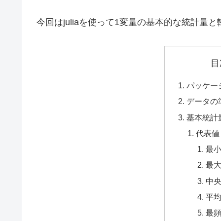
今回はjuliaを使って1変量の基本的な統計
目
パッケー
データの
基本統計
代表値
最
最
中
平
最