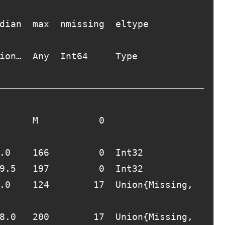
─────────────────────────────────────
      M           
0
.0
166
0
  Int32

9.5
197
0
  Int32

.0
124
17
  Union{Missing, 
8.0
200
17
  Union{Missing, 