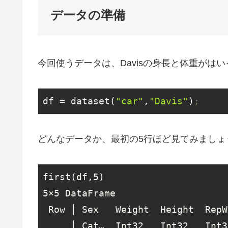
データの準備
今回使うデータは、Davisの身長と体重がは
df
 = dataset(
"car"
,
"Davis"
)
;
どんなデータか、最初の5行ほど見てみましょ
first(df,
5
5
×
5
 DataFrame

 Row │ Sex   Weight  Height  RepWt   RepHt

     │ Cat…  Int32   Int32   Int32?  Int32?
