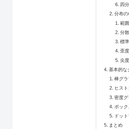
四
分布の
範
分
標
歪
尖
基本的な
棒グラ
ヒスト
密度グ
ボック
ドット
まとめ