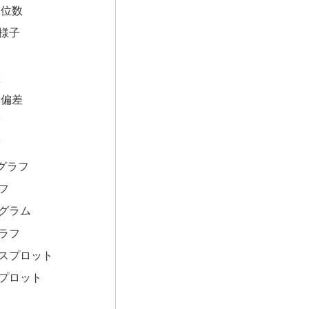
分位数
様子
囲
散
準偏差
度
度
グラフ
フ
グラム
ラフ
スプロット
プロット