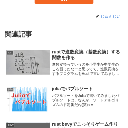
じゅんじい
関連記事
rustで進数変換（基数変換）する
rust
関数を作る
進数変換っていうのを小学生か中学生の
ころ習ったなーと思ってて、進数変換を
するプログラムをRustで書いてみまし
た。今回は、10進数以下しか対応してま
せん。16進数とか39進数とか128進数と
かには対応してません。進数変換方法
juliaでバブルソート
julia
は？まずは、進数...
バブルソートをJuliaで書いてみましたバ
ブルソートは、なんか、ソートアルゴリ
ズムのド定番だね(笑)a =
rand(1:2000,200)swapped = truewhile
swapped global swapped = false...
rust bevyでこっそりゲーム作り
bevy