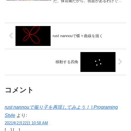
だ、保育園だから、宿題があるわけでも
ないし今年はコロナの影響があって、お
出かけするわけにもいかず。近くの公園
に行って遊ぶか、庭で遊ぶか、家でお菓
子作りか？それともDVD...
rust nannouで蝶々曲線を描く
移動する四角
コメント
rust nannouで振り子を再現してみよう！ | Programing
Style
より:
2021年2月22日 10:58 AM
[…] […]