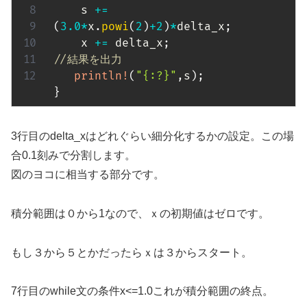
    s 
+=
(
3.0
*
x
.
powi
(
2
)
+
2
)
*
delta_x
;
    x 
+=
 delta_x
;
//結果を出力
println!
(
"{:?}"
,
s
)
;
}
3行目のdelta_xはどれぐらい細分化するかの設定。この場
合0.1刻みで分割します。
図のヨコに相当する部分です。
積分範囲は０から1なので、ｘの初期値はゼロです。
もし３から５とかだったらｘは３からスタート。
7行目のwhile文の条件x<=1.0これが積分範囲の終点。