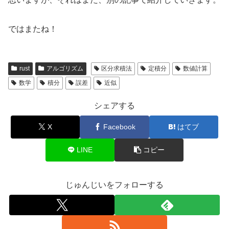
ではまたね！
rust
アルゴリズム
区分求積法
定積分
数値計算
数学
積分
誤差
近似
シェアする
X
Facebook
はてブ
LINE
コピー
じゅんじいをフォローする