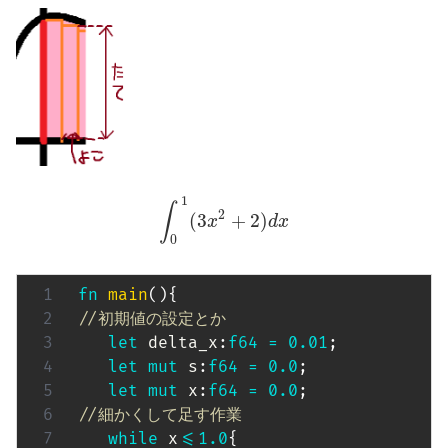
1
∫
2
(
3
+
2
)
x
d
x
0
fn
main
(
)
{
//初期値の設定とか
let
 delta_x
:
f64
=
0.01
;
let
mut
 s
:
f64
=
0.0
;
let
mut
 x
:
f64
=
0.0
;
//細かくして足す作業
while
 x
<=
1.0
{