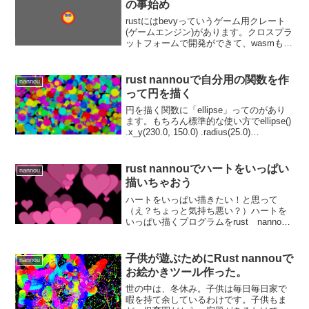
の事始め
rustにはbevyっていうゲーム用クレート
(ゲームエンジン)があります。クロスプラ
ットフォームで開発ができて、wasmもで
きちゃうっていう優れものまぁよくわか
ってないけどECSっていうのを取り入れ
てるらしいので、そのあたり知りたい人
rust nannouで自分用の関数を作
nannou
は、公...
って円を描く
円を描く関数に「ellipse」ってのがあり
ます。もちろん標準的な使い方でellipse()
.x_y(230.0, 150.0) .radius(25.0)
.color(WHITE);こんな書き方ですよね。今
回はmy_ellipse()...
rust nannouでハートをいっぱい
nannou
描いちゃおう
ハートをいっぱい描きたい！と思って
（え？ちょっと気持ち悪い？）ハートを
いっぱい描くプログラムをrust nannou
で書きました。今回は構造体やimplを使
って、ハート描画のための座標の計算や
保持などを行うようなアルゴリズムにし
子供が遊ぶためにRust nannouで
nannou
ました。ハー...
お絵かきツール作った。
世の中は、冬休み。子供は毎日毎日家で
暇を持て余しているわけです。子供もま