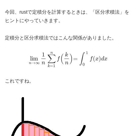
今回、rustで定積分を計算するときは、「区分求積法」を
ヒントにやっていきます。
定積分と区分求積法ではこんな関係がありました。
1
n
1
k
∫
∑
(
)
lim
=
(
)
f
f
x
d
x
n
n
→
∞
n
0
=
1
k
これですね。