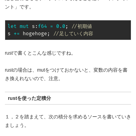
ント」です。
let
mut
 s
:
f64
=
0.0
;
//初期値
s 
+=
 hogehoge
;
//足していく内容
rustで書くとこんな感じですね。
rustの場合は、mutをつけておかないと、変数の内容を書
き換えれないので、注意。
rustを使った定積分
１，２を踏まえて、次の積分を求めるソースを書いていき
ましょう。