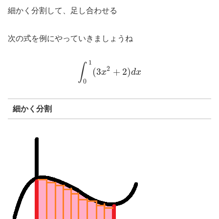
細かく分割して、足し合わせる
次の式を例にやっていきましょうね
1
∫
2
(
3
+
2
)
x
d
x
0
細かく分割