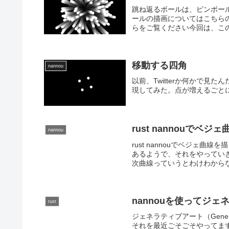
跳ね返るボールは、ピンボールや
ールの描画についてはこちら
らをご覧ください今回は、この
移動する四角
nannou
以前、Twitterか何かで見た
現してみた。点が増えるごと
rust nannouでベジ
nannou
rust nannouでベジェ
あるようで、それをやっていき
次曲線っていうとわけわからない
nannouを使ってジ
rust
ジェネラティブアート（Gene
それを最近ごそごそやってます。