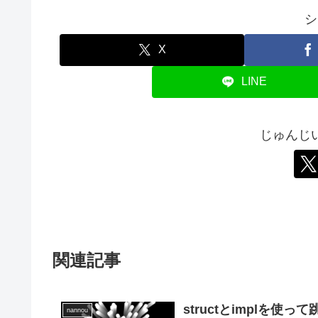
シ
X
LINE
じゅんじ
関連記事
structとimplを
nannou