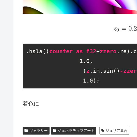
=
0.
z
0
.hsla
((
counter
as
f32
+
zzero
.re
)
.c
                1
.0
,

                 (
z
.im
.sin
()
-zzer
                 1
.0
);
着色に
ギャラリー
ジェネラティブアート
ジュリア集合