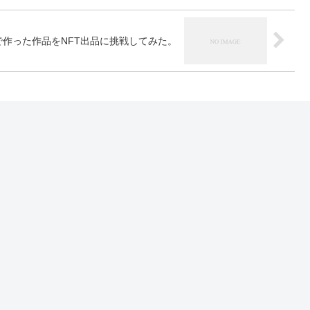
nou で作った作品をNFT出品に挑戦してみた。
トを書き込む
プライ