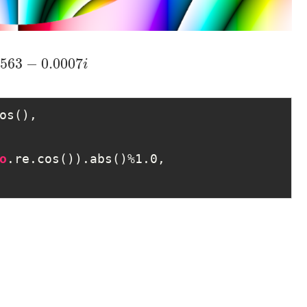
2563
−
0.0007
i
os
(),

o
.re
.cos
())
.abs
()%1
.0
,
