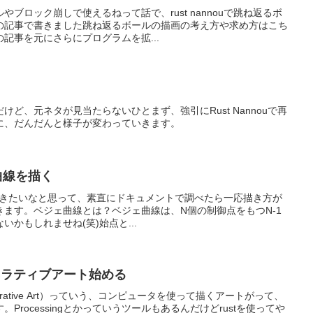
ブロック崩しで使えるねって話で、rust nannouで跳ね返るボ
の記事で書きました跳ね返るボールの描画の考え方や求め方はこち
記事を元にさらにプログラムを拡...
んだけど、元ネタが見当たらないひとまず、強引にRust Nannouで再
に、だんだんと様子が変わっていきます。
ェ曲線を描く
曲線を描きたいなと思って、素直にドキュメントで調べたら一応描き方が
ます。ベジェ曲線とは？ベジェ曲線は、N個の制御点をもつN-1
かもしれませね(笑)始点と...
ェネラティブアート始める
rative Art）っていう、コンピュータを使って描くアートがって、
Processingとかっていうツールもあるんだけどrustを使ってや