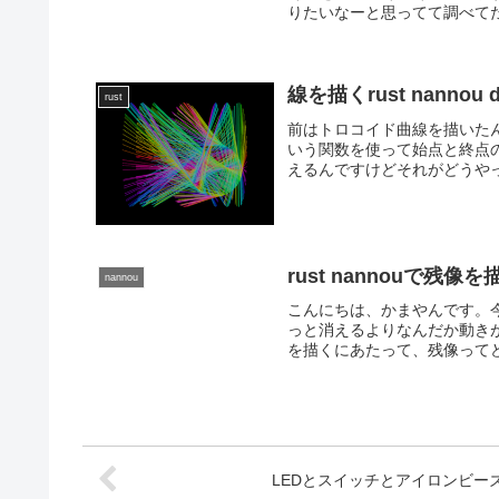
りたいなーと思ってて調べてたらn
線を描くrust nannou dr
rust
前はトロコイド曲線を描いたん
いう関数を使って始点と終点の
えるんですけどそれがどうやっ
rust nannouで残像
nannou
こんにちは、かまやんです。
っと消えるよりなんだか動き
を描くにあたって、残像ってど
LEDとスイッチとアイロンビー