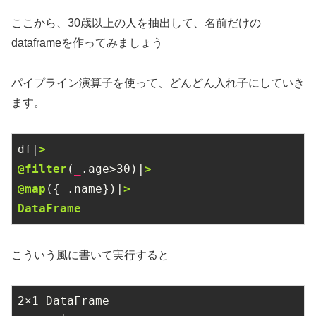
ここから、30歳以上の人を抽出して、名前だけの
dataframeを作ってみましょう
パイプライン演算子を使って、どんどん入れ子にしていき
ます。
df|
>

@filter
(
_
.age>
30
)|
>

@map
({
_
.name})|
>

DataFrame
こういう風に書いて実行すると
2
×
1
 DataFrame
