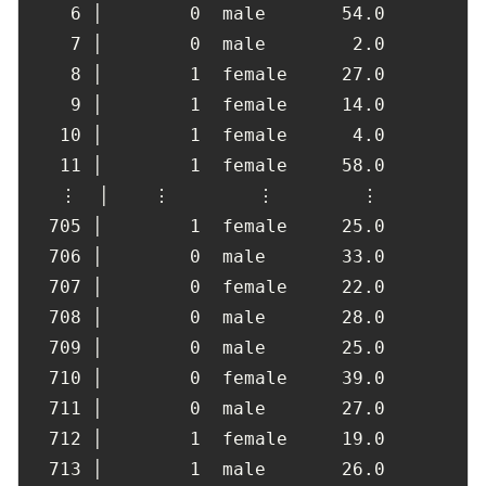
6
 │        
0
  male       
54.0
7
 │        
0
  male        
2.0
8
 │        
1
  female     
27.0
9
 │        
1
  female     
14.0
10
 │        
1
  female      
4.0
11
 │        
1
  female     
58.0
   ⋮  │    ⋮        ⋮        ⋮

705
 │        
1
  female     
25.0
706
 │        
0
  male       
33.0
707
 │        
0
  female     
22.0
708
 │        
0
  male       
28.0
709
 │        
0
  male       
25.0
710
 │        
0
  female     
39.0
711
 │        
0
  male       
27.0
712
 │        
1
  female     
19.0
713
 │        
1
  male       
26.0