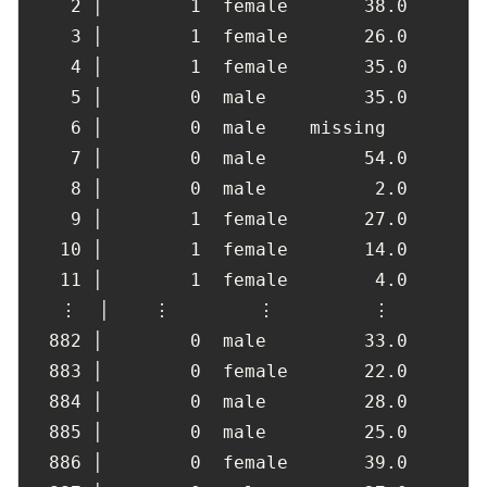
2
 │        
1
  female       
38.0
3
 │        
1
  female       
26.0
4
 │        
1
  female       
35.0
5
 │        
0
  male         
35.0
6
 │        
0
  male    missing

7
 │        
0
  male         
54.0
8
 │        
0
  male          
2.0
9
 │        
1
  female       
27.0
10
 │        
1
  female       
14.0
11
 │        
1
  female        
4.0
   ⋮  │    ⋮        ⋮         ⋮

882
 │        
0
  male         
33.0
883
 │        
0
  female       
22.0
884
 │        
0
  male         
28.0
885
 │        
0
  male         
25.0
886
 │        
0
  female       
39.0