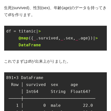
生死(survived)、性別(sex)、年齢(age)のデータを持ってき
てdfを作ります。
df = titanic|
>

     @map
({
_
.survived,
_
.sex,
_
.age})|
>

     DataFrame
これでまずはdfが出来上がりました。
891
×
3
 DataFrame

  Row │ survived  sex     age

      │ Int64     String  Float64?

 ─────┼─────────────────────────────

1
 │        
0
  male         
22.0