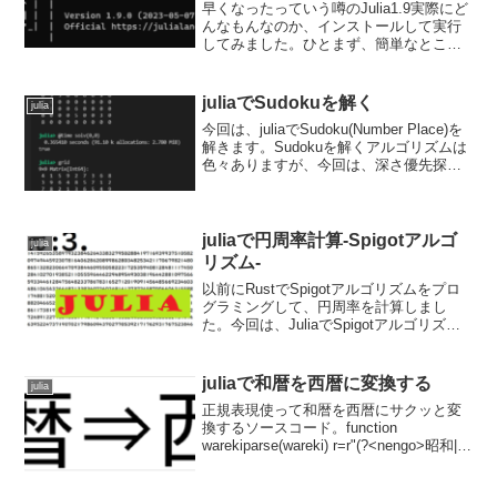
早くなったっていう噂のJulia1.9実際にど
んなもんなのか、インストールして実行
してみました。ひとまず、簡単なところ
でPlotsを使って、それも簡易的にすぐ見
たかったので@timeつけて計測しまし
た。今回は、julia1.7.3,juli...
juliaでSudokuを解く
julia
今回は、juliaでSudoku(Number Place)を
解きます。Sudokuを解くアルゴリズムは
色々ありますが、今回は、深さ優先探索
っていうの？再帰を使った解法（一番単
純？）なやつでやっていきます。Sudoku
のルールSudokuは...
juliaで円周率計算-Spigotアルゴ
julia
リズム-
以前にRustでSpigotアルゴリズムをプロ
グラミングして、円周率を計算しまし
た。今回は、JuliaでSpigotアルゴリズム
実装して、円周率を計算していきます。
Rustでの実装の様子はこちらの記事をご
覧ください。今回実装するソースにつ
juliaで和暦を西暦に変換する
julia
い...
正規表現使って和暦を西暦にサクッと変
換するソースコード。function
warekiparse(wareki) r=r"(?<nengo>昭和|平
成|令和)(?<nen>+|元)年" wareki_dic
=Dict("昭和"=>1926...