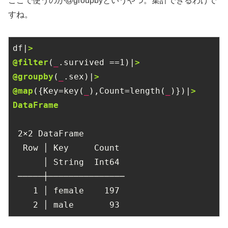
ここで使うのが@groupbyというやつ。集計できるわけで
すね。
df|
>

@filter
(
_
.survived ==
1
)|
>

@groupby
(
_
.sex)|
>

@map
({Key=key(
_
),Count=length(
_
)})|
>

DataFrame
2
×
2
 DataFrame

  Row │ Key     Count

      │ String  Int64

 ─────┼───────────────

1
 │ female    
197
2
 │ male       
93