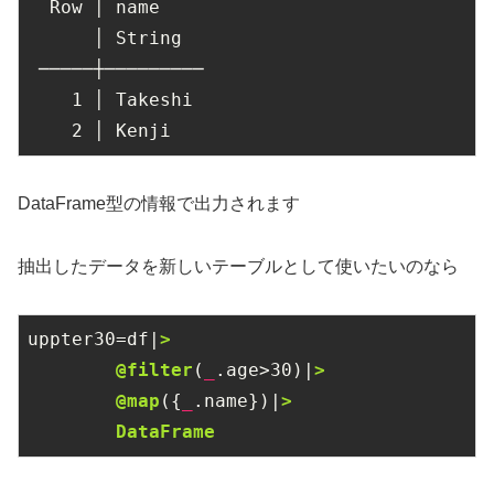
  Row │ name

      │ String

 ─────┼─────────

1
 │ Takeshi

2
 │ Kenji
DataFrame型の情報で出力されます
抽出したデータを新しいテーブルとして使いたいのなら
uppter30=df|
>

　　　　　@filter
(
_
.age>
30
)|
>

　　　　　@map
({
_
.name})|
>

　　　　　DataFrame