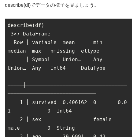
describe(df)でデータの様子を見ましょう。
describe(df)

3
×
7
 DataFrame

  Row │ variable  mean      min     
median  max   nmissing  eltype

      │ Symbol    Union…    Any     
Union…  Any   Int64     DataType

─────┼─────────────────────────────────
─────────────────────────────

1
 │ survived  
0.406162
0
0.0
1
0
  Int64

2
 │ sex                 female          
male         
0
  String

3
 │ age       
29.6991
0.42