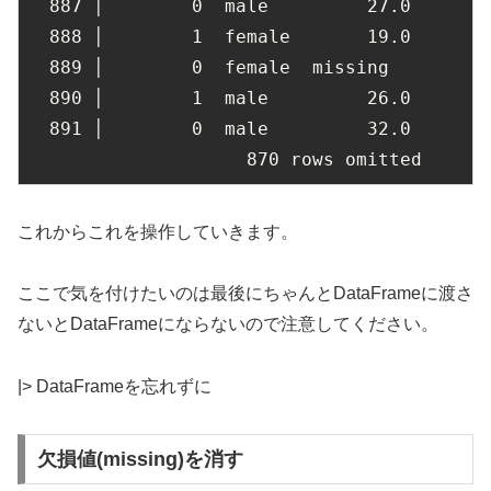
887
 │        
0
  male         
27.0
888
 │        
1
  female       
19.0
889
 │        
0
  female  missing

890
 │        
1
  male         
26.0
891
 │        
0
  male         
32.0
870
 rows omitted
これからこれを操作していきます。
ここで気を付けたいのは最後にちゃんとDataFrameに渡さ
ないとDataFrameにならないので注意してください。
|> DataFrameを忘れずに
欠損値(missing)を消す