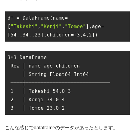
df = DataFrame(name=
[
"Takeshi"
,
"Kenji"
,
"Tomoe"
],age=
[
54.
,
34.
,
23
],children=[
3
,
4
,
2
])
3
×
3
 DataFrame

 Row │ name age children

     │ String Float64 Int64

 ────┼────────────────────────────

1
   │ Takeshi 
54.0
3
2
   │ Kenji 
34.0
4
3
   │ Tomoe 
23.0
2
こんな感じでdataframeのデータがあったとします。