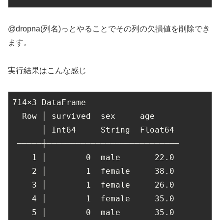
@dropna(列名)っとやることでその列の欠損値を削除でき
ます。
実行結果はこんな感じ
714
×
3
 DataFrame

  Row │ survived  sex     age

      │ Int64     String  Float64

 ─────┼───────────────────────────

1
 │        
0
  male       
22.0
2
 │        
1
  female     
38.0
3
 │        
1
  female     
26.0
4
 │        
1
  female     
35.0
5
 │        
0
  male       
35.0