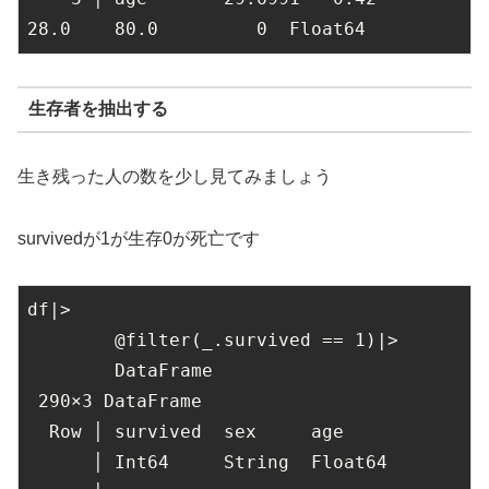
28.0
80.0
0
  Float64
生存者を抽出する
生き残った人の数を少し見てみましょう
survivedが1が生存0が死亡です
df|>

        @filter(_.survived == 
1
)|>

        DataFrame

290
×
3
 DataFrame

  Row │ survived  sex     age

      │ Int64     String  Float64
