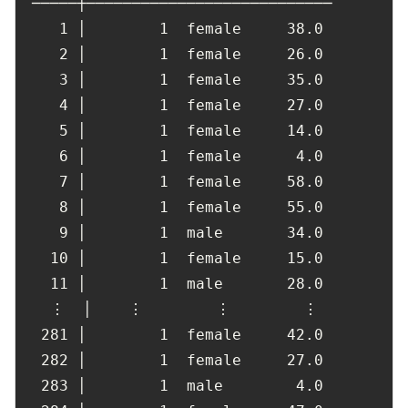
 ─────┼───────────────────────────

1
 │        
1
  female     
38.0
2
 │        
1
  female     
26.0
3
 │        
1
  female     
35.0
4
 │        
1
  female     
27.0
5
 │        
1
  female     
14.0
6
 │        
1
  female      
4.0
7
 │        
1
  female     
58.0
8
 │        
1
  female     
55.0
9
 │        
1
  male       
34.0
10
 │        
1
  female     
15.0
11
 │        
1
  male       
28.0
   ⋮  │    ⋮        ⋮        ⋮

281
 │        
1
  female     
42.0
282
 │        
1
  female     
27.0
283
 │        
1
  male        
4.0