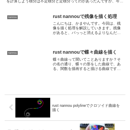
を計算しよう積分は不定積分と定積分ってのがあったんですが、今回
は定積分を計算していきます。$$\...
rust nannouで残像を描く処理
nannou
こんにちは、かまやんです。今回は、残
像を描く処理を解説していきます。残像
があると、パっっと消えるよりなんだか
動きがあってカッコいいですよね。では
行きましょう！残像を描く残像を描くに
あたって、残像ってどんな感じかってい
うと、描いたものが、徐々...
rust nannouで蝶々曲線を描く
nannou
蝶々曲線って聞いてことありますか？そ
の名の通り、蝶々の形をした曲線で、あ
る、関数を描画すると描ける曲線です。
今回は、朝の雑談部屋でやった、ライブ
コーディングを元にrust nannouで蝶々曲
線を描く方法を解説していきます。動画
はこちら 蝶...
rust nannou polylineでクロソイド曲線を
描く