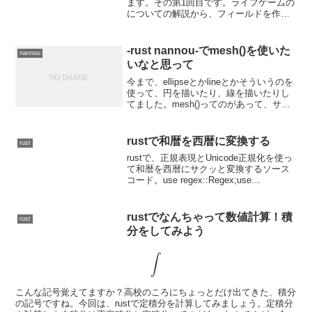
ます。その第1回目です。ライフゲームの
についての解説から、フィールドを作っ
て、セルの周りの状態を調べるあたりま
でやろうと思います。セルラーオートマ
トンなのかセルオートマトンなのか、ま
-rust nannou-でmesh()を使いた
nannou
ぁ英語ではcel...
いなと思って
今まで、ellipseとかlineとかそういうのを
使って、円を描いたり、線を描いたりし
てました。mesh()ってのがあって、サン
プルだったらサインカーブみたいなのを
描いてるんだけど、それやってみたいな
ーっておもったわけです。サンプルで
rustで和暦を西暦に変換する
rust
mes...
rustで、正規表現とUnicode正規化を使っ
て和暦を西暦にサクッと変換するソース
コード。use regex::Regex;use
unicode_normalization::UnicodeNormaliza
tion;fn main()...
rustでなんちゃって数値計算！積
rust
分をしてみよう
∫
こんな記号覚えてますか？高校のころにちょっとだけ出てきた、積分
の記号ですね。今回は、rustで定積分を計算してみましょう。定積分