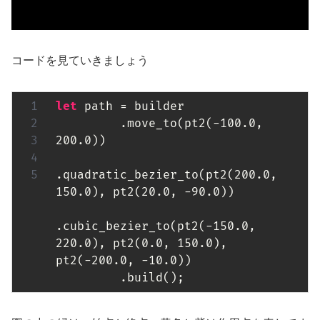
コードを見ていきましょう
let
 path = builder

         .move_to(pt2(-
100.0
, 
200.0
))

.quadratic_bezier_to(pt2(
200.0
, 
150.0
), pt2(
20.0
, -
90.0
))

.cubic_bezier_to(pt2(-
150.0
, 
220.0
), pt2(
0.0
, 
150.0
), 
pt2(-
200.0
, -
10.0
))

         .build();