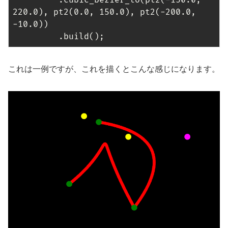
         .cubic_bezier_to(pt2(-
150.0
, 
220.0
), pt2(
0.0
, 
150.0
), pt2(-
200.0
, 
-
10.0
))

         .build();
これは一例ですが、これを描くとこんな感じになります。