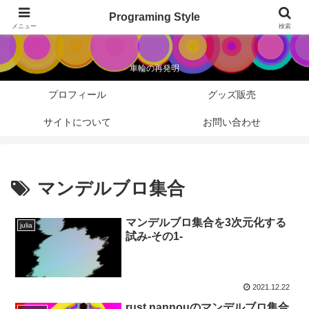
Programing Style
Programing Style
メニュー
検索
車輪の再発明
プロフィール
グッズ販売
サイトについて
お問い合わせ
マンデルブロ集合
マンデルブロ集合を3次元化する
julia
試み-その1-
2021.12.22
rust nannouのマンデルブロ集合