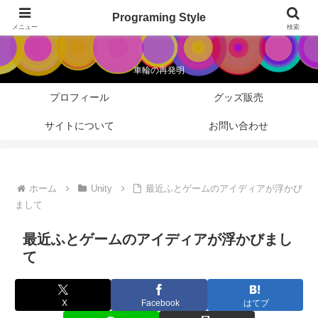
Programing Style
Programing Style
メニュー
検索
車輪の再発明
プロフィール
グッズ販売
サイトについて
お問い合わせ
ホーム
Unity
最近ふとゲームのアイディアが浮かび
まして
最近ふとゲームのアイディアが浮かびまし
て
X
Facebook
はてブ