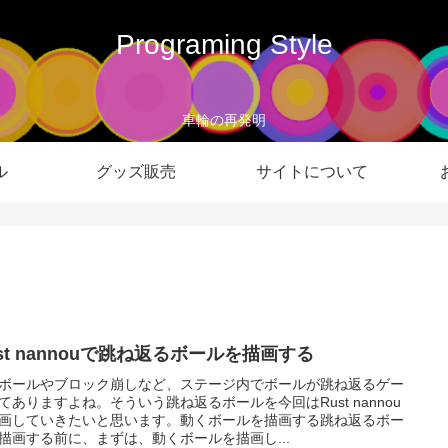
Programing Style
車輪の再発明
ル
グッズ販売
サイトについて
st nannouで跳ね返るボールを描画する
ボールやブロック崩しなど、ステージ内でボールが跳ね返るゲー
てありますよね。そういう跳ね返るボールを今回はRust nannou
画していきたいと思います。動くボールを描画する跳ね返るボー
描画する前に、まずは、動くボールを描画し...