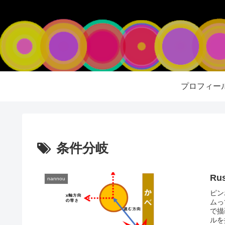
プロフィー
条件分岐
Ru
nannou
ピン
ムっ
で描
ルを