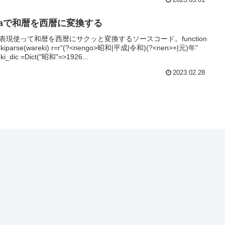
2023.03.01
liaで和暦を西暦に変換する
表現使って和暦を西暦にサクッと変換するソースコード。function
ekiparse(wareki) r=r"(?<nengo>昭和|平成|令和)(?<nen>+|元)年"
ki_dic =Dict("昭和"=>1926...
2023.02.28