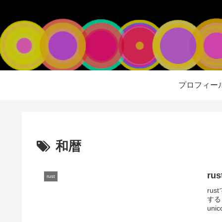
プロフィー
和暦
r
rust
ru
するソ
unic