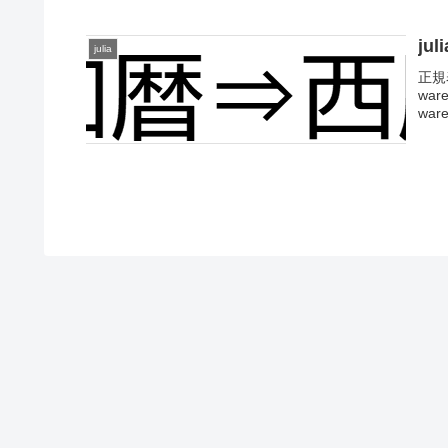
ju
julia
正規
war
ware