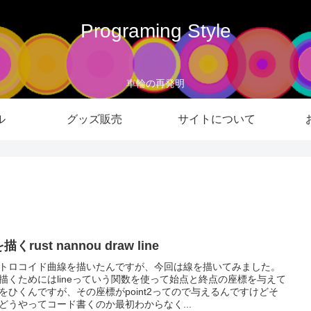
Programing Style
車輪の再発明
ル
グッズ販売
サイトについて
描くrust nannou draw line
トロコイド曲線を描いたんですが、今回は線を描いてみました。
描くためにはlineっていう関数を使って始点と終点の座標を与えて
をひくんですが、その座標がpoint2ってので与えるんですけどそ
どうやってコード書くのか最初わからなく...