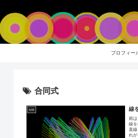
プロフィー
合同式
線を
rust
前は
線を
直線
れが