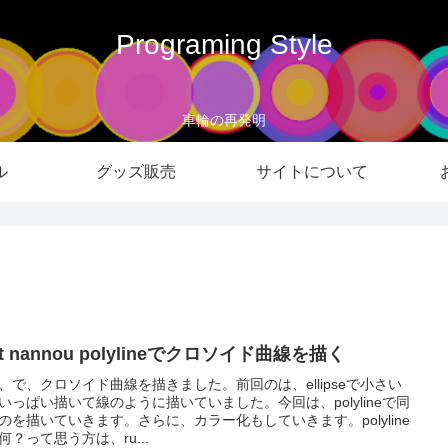
Programing Style
車輪の再発明
ル
グッズ販売
サイトについて
st nannou polylineでクロソイド曲線を描く
、で、クロソイド曲線を描きました。前回のは、ellipseで小さい
いっぱい描いて線のように描いていました。今回は、polylineで同
のを描いていきます。さらに、カラー化もしていきます。polyline
何？って思う方は、ru...