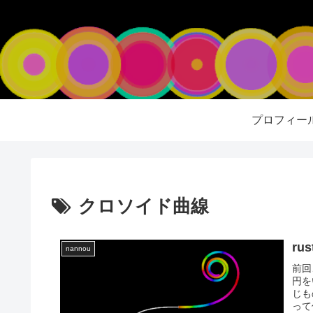
プロフィー
クロソイド曲線
ru
nannou
前回
円を
じも
って