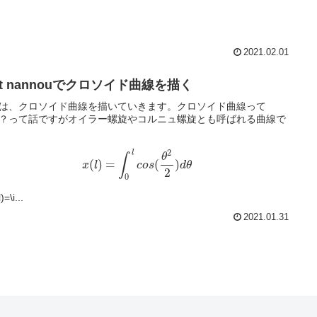
2021.02.01
st nannouでクロソイド曲線を描く
は、クロソイド曲線を描いていきます。クロソイド曲線って
？って話ですがオイラー螺旋やコルニュ螺旋とも呼ばれる曲線で
2
l
θ
∫
(
)
=
(
)
x
l
c
o
s
d
θ
2
0
)=\i...
2021.01.31