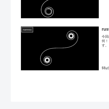
ru
nannou
今回
何！
す。
$$y(l