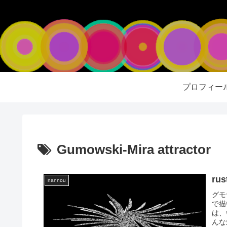
プロフィー
Gumowski-Mira attractor
ru
nannou
グモウ
で描
は、
んな式