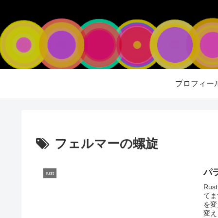
プロフィー
フェルマーの螺旋
パ
rust
Ru
てま
を変
変え