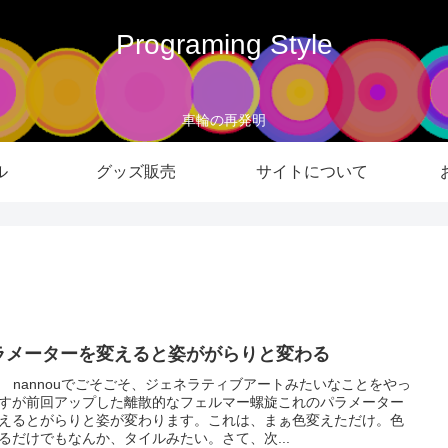
Programing Style
車輪の再発明
ル
グッズ販売
サイトについて
ラメーターを変えると姿ががらりと変わる
st nannouでごそごそ、ジェネラティブアートみたいなことをやっ
すが前回アップした離散的なフェルマー螺旋これのパラメーター
えるとがらりと姿が変わります。これは、まぁ色変えただけ。色
るだけでもなんか、タイルみたい。さて、次...